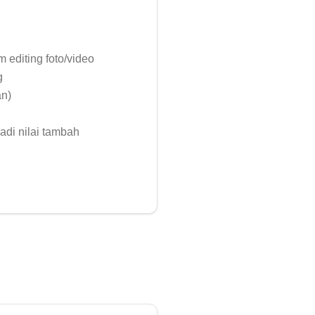
 editing foto/video



n)

di nilai tambah
