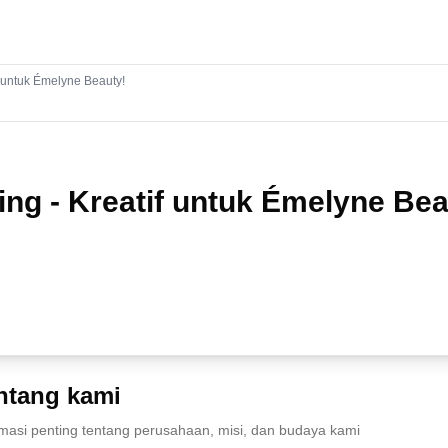
if untuk Émelyne Beauty!
ting - Kreatif untuk Émelyne Bea
ntang kami
rmasi penting tentang perusahaan, misi, dan budaya kami