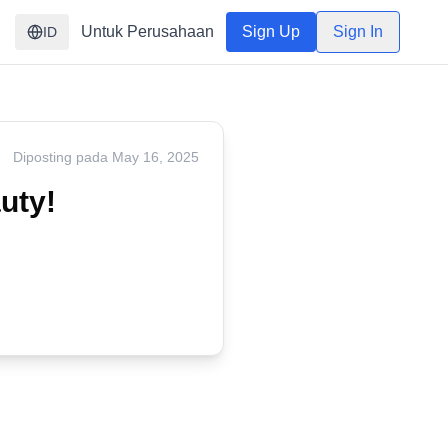
Untuk Perusahaan
Sign Up
Sign In
ID
Diposting pada
May 16, 2025
uty!