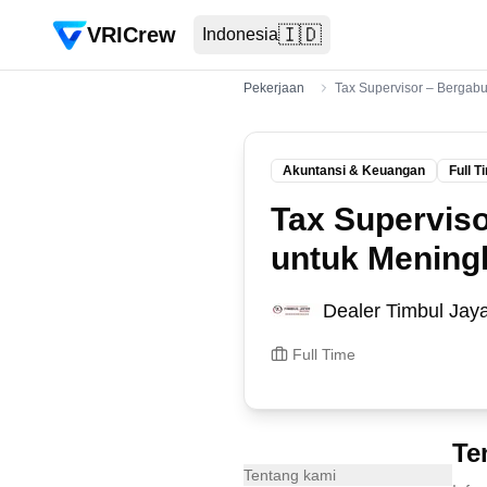
VRICrew
🇮🇩
Indonesia
Pekerjaan
Tax Supervisor – Bergab
Akuntansi & Keuangan
Full T
Tax Superviso
untuk Mening
Dealer Timbul Jay
Full Time
Te
Tentang kami