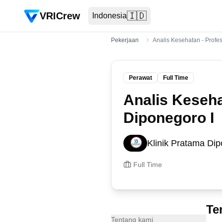
VRICrew
🇮🇩
Indonesia
Pekerjaan
Analis Kesehatan - Profes
Perawat
Full Time
Analis Keseha
Diponegoro I
Klinik Pratama Di
Full Time
Te
Tentang kami